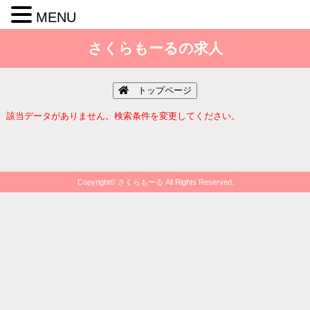
MENU
コ
ン
さくらもーるの求人
テ
ン
ツ
へ
トップページ
ス
キ
該当データがありません。検索条件を変更してください。
ッ
プ
Copyright© さくらもーる All Rights Reserved.